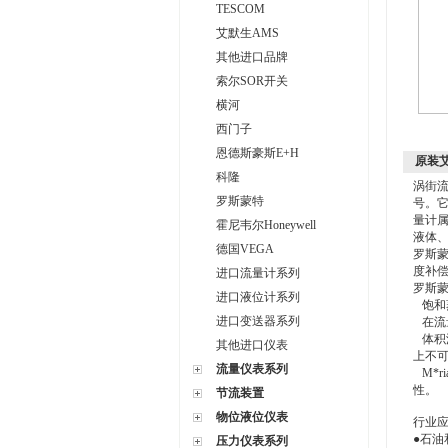
TESCOM
艾默生AMS
其他进口品牌
索尔SOR开关
横河
西门子
恩德斯豪斯E+H
原装艾
科隆
涡街流
罗斯蒙特
号。
量计
霍尼韦尔Honeywell
液体
德国VEGA
罗斯蒙
度补偿
进口流量计系列
罗斯蒙
进口液位计系列
饱和
进口变送器系列
在流
体积
其他进口仪表
上不可
流量仪表系列
M*r
性。
节流装置
物位液位仪表
行业
●石油
压力仪表系列