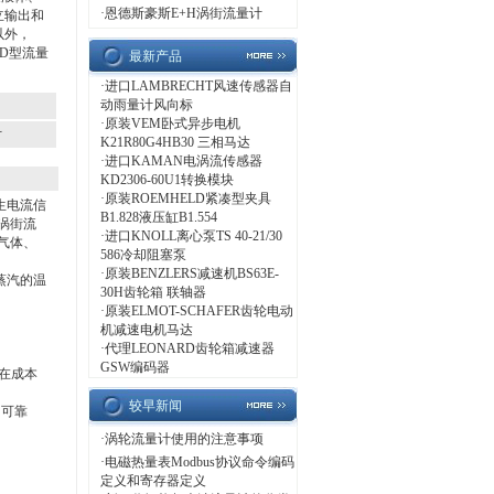
·
恩德斯豪斯E+H涡街流量计
立输出和
以外，
0D型流量
最新产品
·
进口LAMBRECHT风速传感器自
动雨量计风向标
·
原装VEM卧式异步电机
计
K21R80G4HB30 三相马达
·
进口KAMAN电涡流传感器
KD2306-60U1转换模块
·
原装ROEMHELD紧凑型夹具
生电流信
B1.828液压缸B1.554
涡街流
·
进口KNOLL离心泵TS 40-21/30
气体、
586冷却阻塞泵
·
原装BENZLERS减速机BS63E-
蒸汽的温
30H齿轮箱 联轴器
。
·
原装ELMOT-SCHAFER齿轮电动
机减速电机马达
·
代理LEONARD齿轮箱减速器
GSW编码器
在成本
较早新闻
和可靠
·
涡轮流量计使用的注意事项
·
电磁热量表Modbus协议命令编码
定义和寄存器定义