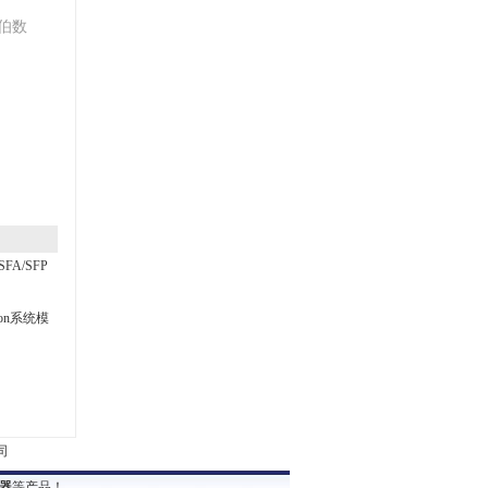
伯数
FA/SFP
tion系统模
器
等产品！