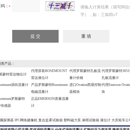
证码：
请输入计算结果（填写阿拉
字），如：三加四=7
类产品：
代理原装ROSEMOUNT
代理罗斯蒙特孔板流
代理罗斯蒙特3051S
斯蒙特雷达物位计
雷达液位计
量计价格
孔板流量计
semount涡街流量计
产品罗斯蒙特Rosemount
进口Ovation西屋控制
代理Emerson Ova
电磁流量计
器模块
块
osemount罗斯蒙特
正品EMERSON质量流量
RP传感器
计
探测器
IPC网络摄像机
复合盐雾试验箱
塑料磁力泵
淋雨试验箱
液位计
大庆租车公司
科技有限公司主营:
气体涡轮流量计
,
分体式涡街流量计
,
扩散硅压力变送器
,
微差压变送