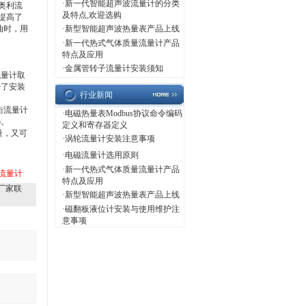
·
新一代智能超声波流量计的分类
奥利流
及特点,欢迎选购
提高了
油时，用
·
新型智能超声波热量表产品上线
·
新一代热式气体质量流量计产品
特点及应用
·
金属管转子流量计安装须知
流量计取
少了安装
行业新闻
街流量计
·
电磁热量表Modbus协议命令编码
)。
定义和寄存器定义
量，又可
·
涡轮流量计安装注意事项
·
电磁流量计选用原则
·
新一代热式气体质量流量计产品
街流量计
特点及应用
厂家联
·
新型智能超声波热量表产品上线
·
磁翻板液位计安装与使用维护注
意事项