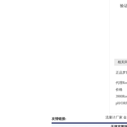
验
相关同
正品罗
代理Ro
价格
3900R
pH/O
流量计厂家
金属
友情链接:
天津克莱瑞