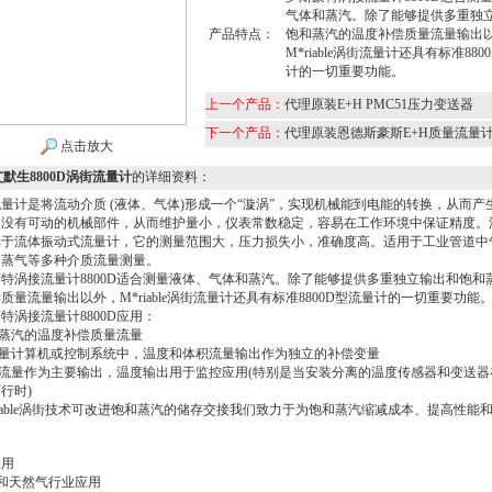
气体和蒸汽。除了能够提供多重独
产品特点：
饱和蒸汽的温度补偿质量流量输出
M*riable涡街流量计还具有标准880
计的一切重要功能。
上一个产品：
代理原装E+H PMC51压力变送器
下一个产品：
代理原装恩德斯豪斯E+H质量流量
点击放大
默生8800D涡街流量计
的详细资料：
量计是将流动介质 (液体、气体)形成一个“漩涡”，实现机械能到电能的转换，从而产
它没有可动的机械部件，从而维护量小，仪表常数稳定，容易在工作环境中保证精度。
属于流体振动式流量计，它的测量范围大，压力损失小，准确度高。适用于工业管道中
、蒸气等多种介质流量测量。
特涡接流量计8800D适合测量液体、气体和蒸汽。除了能够提供多重独立输出和饱和
质量流量输出以外，M*riable涡街流量计还具有标准8800D型流量计的一切重要功能
特涡接流量计8800D应用：
蒸汽的温度补偿质量流量
量计算机或控制系统中，温度和体积流量输出作为独立的补偿变量
流量作为主要输出，温度输出用于监控应用(特别是当安装分离的温度传感器和变送器
行时)
iable涡街技术可改进饱和蒸汽的储存交接我们致力于为饱和蒸汽缩减成本、提高性能
应用
和天然气行业应用