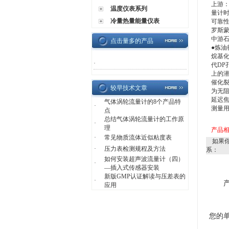
上游：
温度仪表系列
量计时
冷量热量能量仪表
可靠性
罗斯
中游石
点击量多的产品
●炼油
烷基化
·
代D
上的潜
催化裂
较早技术文章
为无
延迟焦
气体涡轮流量计的8个产品特
·
测量用
点
总结气体涡轮流量计的工作原
·
理
产品
·
常见物质流体近似粘度表
如果你
·
压力表检测规程及方法
系：
如何安装超声波流量计（四）
·
—插入式传感器安装
新版GMP认证解读与压差表的
·
应用
您的