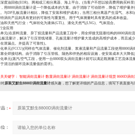
深度油回收(EOR)、两相或三相分离器、海上平台。(当客户不想以较高费用购买科里
，用8800涡街流量计是一个降低成本的方案。由于消除了可动部件，降低了维护量并
。与DP孔板流量计相比，降低了安装和维护成本)，当用三相分离器产生湿气、水和
蒙特涡街产品则具有更好的可靠性与重复性。用于气体测量时具有更高的成本收益。
油和天然气行业：气体转化为液体(GTL)、液化天然气(LNG)、气体混合。
行业应用
单元(在原料流量、异丁烷流量和产品流量工段中，用全焊接无阻塞结构的8800涡街
P孔板流量计，解决了引压管线堵塞、孔板流量计维护量大造成的高维护成本，而且减
在泄漏点。并提高了可靠性)。
化单元(FCCU)(同样在气体流量、催化剂流量、浆液流量和产品流量工段使用8800涡
阻塞全焊接结构。由于消除了引压管线、隔热和伴热的相应设施，使安装成本大大降低
化单元(蒸汽/空气工段，使用一台8800双头涡街流量计就可以满足既测量工艺流体流
于清洁的循环流体流量值的需求)。
相关关键字：
智能涡街流量计
数显涡街流量计
涡街流量计
涡街流量计现货
8600D涡
对
原装艾默生8800D涡街流量计
感兴趣，想了解更详细的产品信息，填写下表直接与
产品：
单位：