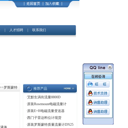
馈
|
人才招聘
|
联系我们
>>罗斯蒙特
推荐产品
·
艾默生涡街流量8800D
·
原装Rosemount电磁流量计
·
原装E+H电磁流量变送器
·
西门子雷达料位计现货
·
原装罗斯蒙特质量流量计DN25
量液体、