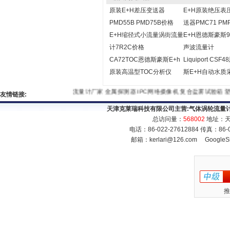
原装E+H差压变送器
E+H原装绝压表
PMD55B PMD75B价格
送器PMC71 PM
E+H缩径式小流量涡街流量
E+H恩德斯豪斯9
计7R2C价格
声波流量计
CA72TOC恩德斯豪斯E+h
Liquiport CS
原装高温型TOC分析仪
斯E+H自动水质
流量计厂家
金属探测器
IPC网络摄像机
复合盐雾试验箱
塑
友情链接:
天津克莱瑞科技有限公司主营:
气体涡轮流量
总访问量：
568002
地址：天
电话：86-022-27612884 传真：86
邮箱：
kerlari@126.com
GoogleS
推