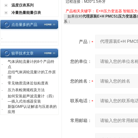
过程连接：M20*1.5外牙
温度仪表系列
产品相关关键字：
E+H压力变送器
智能压力
冷量热量能量仪表
如果你对
代理原装E+H PMC51压力变送器
系：
点击量多的产品
·
产品：
较早技术文章
您的单位：
气体涡轮流量计的8个产品特
·
点
总结气体涡轮流量计的工作原
·
理
您的姓名：
常见物质流体近似粘度表
·
压力表检测规程及方法
·
如何安装超声波流量计（四）
·
联系电话：
—插入式传感器安装
新版GMP认证解读与压差表的
·
应用
常用邮箱：