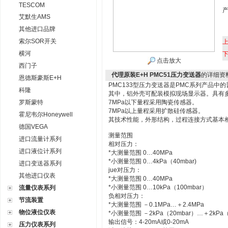
TESCOM
艾默生AMS
其他进口品牌
索尔SOR开关
横河
点击放大
西门子
代理原装E+H PMC51压力变送器
的详细资
恩德斯豪斯E+H
PMC133型压力变送器是PMC系列产品
科隆
其中，铝外壳可配装模拟现场显示器。具有
罗斯蒙特
7MPa以下量程采用陶瓷传感器。
7MPa以上量程采用扩散硅传感器。
霍尼韦尔Honeywell
其技术性能，外形结构，过程连接方式基本
德国VEGA
测量范围
进口流量计系列
相对压力：
进口液位计系列
*大测量范围 0…40MPa
*小测量范围 0…4kPa（40mbar)
进口变送器系列
jue对压力：
其他进口仪表
*大测量范围 0…40MPa
*小测量范围 0…10kPa（100mbar）
流量仪表系列
负相对压力：
节流装置
*大测量范围 －0.1MPa…＋2.4MPa
物位液位仪表
*小测量范围 －2kPa（20mbar）…＋2kPa（2
输出信号：4-20mA或0-20mA
压力仪表系列