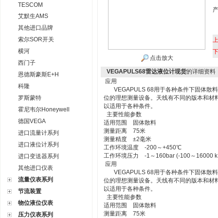
TESCOM
艾默生AMS
其他进口品牌
索尔SOR开关
横河
点击放大
西门子
VEGAPULS68雷达液位计现货
的详细资料
恩德斯豪斯E+H
应用
科隆
VEGAPULS 68用于各种条件下固体
罗斯蒙特
位的理想测量设备。天线有不同的版本和材
以适用于各种条件。
霍尼韦尔Honeywell
主要性能参数
德国VEGA
适用范围 固体散料
测量距离 75米
进口流量计系列
测量精度 ±2毫米
进口液位计系列
工作环境温度 -200～+450℃
工作环境压力 -1～160bar (-100～16000 k
进口变送器系列
应用
其他进口仪表
VEGAPULS 68用于各种条件下固体
流量仪表系列
位的理想测量设备。天线有不同的版本和材
以适用于各种条件。
节流装置
主要性能参数
物位液位仪表
适用范围 固体散料
测量距离 75米
压力仪表系列