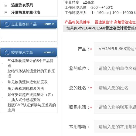
测量精度 ±2毫米
温度仪表系列
工作环境温度 -200～+450℃
冷量热量能量仪表
工作环境压力 -1～160bar (-100～16000 k
产品相关关键字：
雷达液位计
高频雷达液位
点击量多的产品
如果你对
VEGAPULS68雷达液位计现货
感
·
产品：
较早技术文章
气体涡轮流量计的8个产品特
·
点
您的单位：
总结气体涡轮流量计的工作原
·
理
常见物质流体近似粘度表
·
您的姓名：
压力表检测规程及方法
·
如何安装超声波流量计（四）
·
—插入式传感器安装
新版GMP认证解读与压差表的
联系电话：
·
应用
常用邮箱：