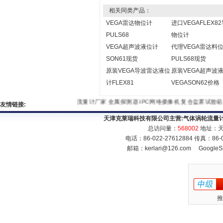
相关同类产品：
VEGA雷达物位计
进口VEGAFLEX8
PULS68
物位计
VEGA超声波液位计
代理VEGA雷达料
SON61现货
PULS68现货
原装VEGA导波雷达液位
原装VEGA超声波
计FLEX81
VEGASON62价格
流量计厂家
金属探测器
IPC网络摄像机
复合盐雾试验箱
友情链接:
天津克莱瑞科技有限公司主营:
气体涡轮流量
总访问量：
568002
地址：天
电话：86-022-27612884 传真：86
邮箱：
kerlari@126.com
GoogleS
推