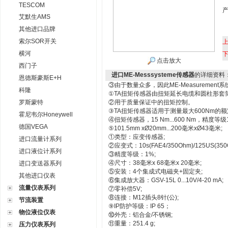
TESCOM
艾默生AMS
其他进口品牌
索尔SOR开关
横河
点击放大
西门子
进口ME-Messsysteme传感器
的详细资料
恩德斯豪斯E+H
③由于数量众多，因此ME-Measureme
科隆
①TA扭矩传感器由扭矩延长电缆和圆柱形套
罗斯蒙特
②用于质量保证中的扭矩控制。
③TA扭矩传感器适用于测量最大600Nm的
霍尼韦尔Honeywell
④扭矩传感器，15 Nm...600 Nm，精度等级
德国VEGA
⑤101.5mm xØ20mm...200毫米xØ43毫米;
①类型：应变传感器;
进口流量计系列
②应变式：10s(FAE4/350Ohm)/125US(350
进口液位计系列
③精度等级：1%;
④尺寸：38毫米x 68毫米x 20毫米;
进口变送器系列
⑤安装：4个集成式电磁夹+固定夹;
其他进口仪表
⑥集成放大器：GSV-15L 0...10V/4-20 mA;
流量仪表系列
⑦零补偿5V;
⑧连接：M12插头8针(公);
节流装置
⑨IP防护等级：IP 65；
物位液位仪表
⑩外壳：铝合金/不锈钢;
⑪重量：251.4 g;
压力仪表系列