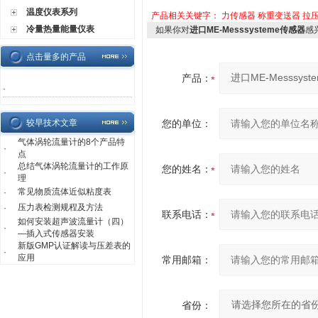
温度仪表系列
产品相关关键字：
力传感器
称重变送器
拉
冷量热量能量仪表
如果你对
进口ME-Messsysteme传感器
感
点击量多的产品
产品：
·
较早技术文章
您的单位：
气体涡轮流量计的8个产品特
·
点
总结气体涡轮流量计的工作原
您的姓名：
·
理
常见物质流体近似粘度表
·
压力表检测规程及方法
·
联系电话：
如何安装超声波流量计（四）
·
—插入式传感器安装
新版GMP认证解读与压差表的
·
应用
常用邮箱：
省份：