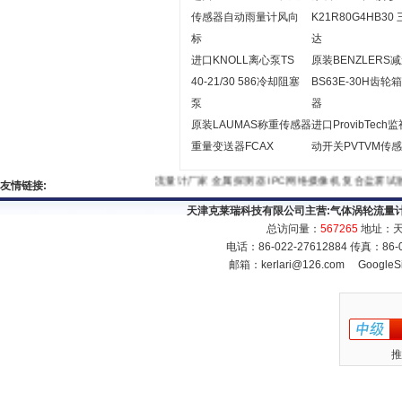
传感器自动雨量计风向
K21R80G4HB30
标
达
进口KNOLL离心泵TS
原装BENZLERS
40-21/30 586冷却阻塞
BS63E-30H齿轮
泵
器
原装LAUMAS称重传感器
进口ProvibTech
重量变送器FCAX
动开关PVTVM传
流量计厂家
金属探测器
IPC网络摄像机
复合盐雾试验
友情链接:
天津克莱瑞科技有限公司主营:
气体涡轮流量
总访问量：
567265
地址：天
电话：86-022-27612884 传真：86
邮箱：
kerlari@126.com
GoogleS
推