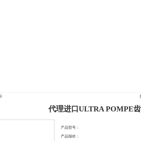
|
公司新闻
|
产品展示
|
资料下载
|
技术文章
|
资质认证
|
信息反
示
代理进口ULTRA POMPE
产品型号：
产品报价：