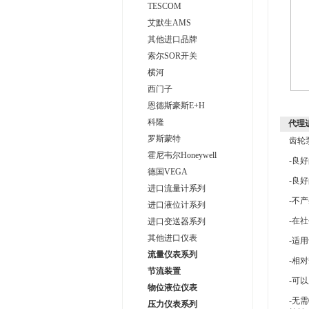
TESCOM
艾默生AMS
其他进口品牌
索尔SOR开关
横河
西门子
恩德斯豪斯E+H
科隆
代理进
罗斯蒙特
齿轮
霍尼韦尔Honeywell
-良
德国VEGA
-良
进口流量计系列
-不
进口液位计系列
-在
进口变送器系列
其他进口仪表
-适
流量仪表系列
-相
节流装置
-可
物位液位仪表
-无
压力仪表系列