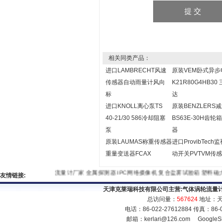
相关同类产品：
进口LAMBRECHT风速
原装VEM卧式异步
传感器自动雨量计风向
K21R80G4HB30
标
达
进口KNOLL离心泵TS
原装BENZLERS
40-21/30 586冷却阻塞
BS63E-30H齿轮
泵
器
原装LAUMAS称重传感器
进口ProvibTech
重量变送器FCAX
动开关PVTVM传
流量计厂家
金属探测器
IPC网络摄像机
复合盐雾试验箱
塑料
友情链接:
天津克莱瑞科技有限公司主营:
气体涡轮流量
总访问量：
567624
地址：天
电话：86-022-27612884 传真：86
邮箱：
kerlari@126.com
GoogleS