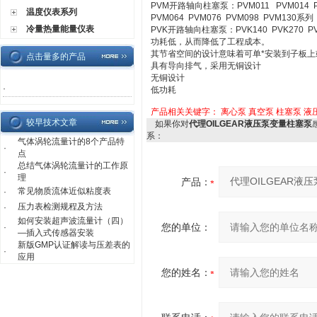
PVM开路轴向柱塞泵：PVM011 PVM014 PVM
温度仪表系列
PVM064 PVM076 PVM098 PVM130系列
冷量热量能量仪表
PVK开路轴向柱塞泵：PVK140 PVK270 P
功耗低，从而降低了工程成本。
其节省空间的设计意味着可单*安装到子板
点击量多的产品
具有导向排气，采用无铜设计
无铜设计
·
低功耗
产品相关关键字：
离心泵
真空泵
柱塞泵
液
较早技术文章
如果你对
代理OILGEAR液压泵变量柱塞泵
系：
气体涡轮流量计的8个产品特
·
点
总结气体涡轮流量计的工作原
·
理
产品：
常见物质流体近似粘度表
·
压力表检测规程及方法
·
如何安装超声波流量计（四）
您的单位：
·
—插入式传感器安装
新版GMP认证解读与压差表的
·
应用
您的姓名：