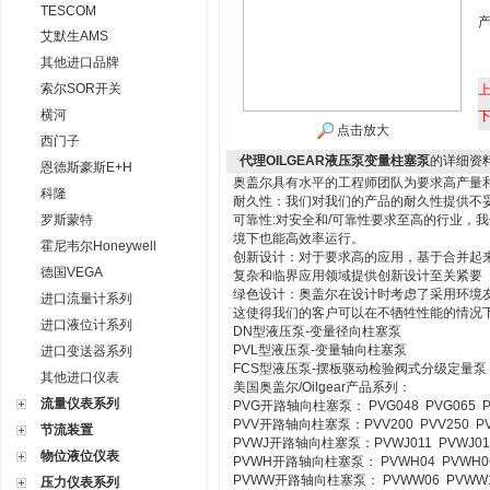
TESCOM
艾默生AMS
其他进口品牌
索尔SOR开关
横河
点击放大
西门子
代理OILGEAR液压泵变量柱塞泵
的详细资
恩德斯豪斯E+H
奥盖尔具有水平的工程师团队为要求高产量
科隆
耐久性：我们对我们的产品的耐久性提供不
罗斯蒙特
可靠性:对安全和/可靠性要求至高的行业，
境下也能高效率运行。
霍尼韦尔Honeywell
创新设计：对于要求高的应用，基于合并起来
德国VEGA
复杂和临界应用领域提供创新设计至关紧要
绿色设计：奥盖尔在设计时考虑了采用环境
进口流量计系列
这使得我们的客户可以在不牺牲性能的情况下
进口液位计系列
DN型液压泵-变量径向柱塞泵
PVL型液压泵-变量轴向柱塞泵
进口变送器系列
FCS型液压泵-摆板驱动检验阀式分级定量泵
其他进口仪表
美国奥盖尔/Oilgear产品系列：
流量仪表系列
PVG开路轴向柱塞泵： PVG048 PVG065 PV
PVV开路轴向柱塞泵：PVV200 PVV250 PV
节流装置
PVWJ开路轴向柱塞泵：PVWJ011 PVWJ014 
物位液位仪表
PVWH开路轴向柱塞泵： PVWH04 PVWH06
PVWW开路轴向柱塞泵： PVWW06 PVWW1
压力仪表系列