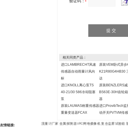
验证码：
相关同类产品：
进口LAMBRECHT风速
原装VEM卧式异步
传感器自动雨量计风向
K21R80G4HB30
标
达
进口KNOLL离心泵TS
原装BENZLERS
40-21/30 586冷却阻塞
BS63E-30H齿轮
泵
器
原装LAUMAS称重传感器
进口ProvibTech
重量变送器FCAX
动开关PVTVM传
流量计厂家
金属探测器
IPC网络摄像机
复合盐雾试验箱
塑
友情链接: