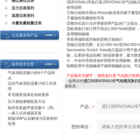
物位液位仪表
SERVOVALVE执行器,ERVOVALVE气动
使用说明
压力仪表系列
①角行程双作用ck-Pinion标准系列基
温度仪表系列
于腐蚀性和腐蚀性环境
冷量热量能量仪表
②模块化设计允许弹簧筒和气缸的广泛组合
③标准执行设计用于高达1.000 Nm的扭矩
采用预制碳钢
点击量多的产品
④采用倾斜或对称的苏格兰轭执行
⑤输出扭矩范围：从10.000 Nm至500.000 
·
Servovalve Scotch Yoke执行器设计用
轭，以更好地适应阀门的扭矩要求，最大限
计，中央外壳和其他外部部件采用碳钢，避
较早技术文章
制阀应用中也能确保平稳和精确的运动。可
气体涡轮流量计的8个产品特
·
产品相关关键字：
线性执行器
气动执行机构
点
如果你对
进口SERVOVALVE气动液压执
总结气体涡轮流量计的工作原
·
家联系：
理
常见物质流体近似粘度表
·
压力表检测规程及方法
·
产品：
如何安装超声波流量计（四）
·
—插入式传感器安装
新版GMP认证解读与压差表的
·
应用
您的单位：