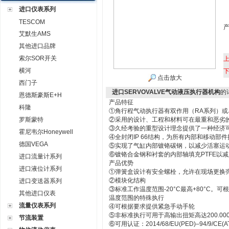
进口仪表系列
TESCOM
艾默生AMS
其他进口品牌
索尔SOR开关
横河
点击放大
西门子
进口SERVOVALVE气动液压执行器机构
的
恩德斯豪斯E+H
产品特征
科隆
①角行程气动执行器有双作用（RA系列）或
罗斯蒙特
②采用的设计、工程和材料可在最重和恶劣
③久经考验的重型设计理念提供了一种经济
霍尼韦尔Honeywell
④全封闭IP 66结构，为所有内部和移动
德国VEGA
⑤实现了气缸内部镀铬碳钢，以减少活塞运
⑥镀铬合金钢和衬套的内部轴填充PTFE以
进口流量计系列
产品优势
进口液位计系列
①弹簧盒设计有安全螺栓，允许在现场更换
②模块化结构
进口变送器系列
③标准工作温度范围-20°C最高+80°C。可
其他进口仪表
温度范围的特殊执行
流量仪表系列
④可根据要求提供紧急手动手轮
⑤非标准执行可用于高输出扭矩高达200.000
节流装置
⑥可用认证：2014/68/EU(PED)–94/9/CE(AT