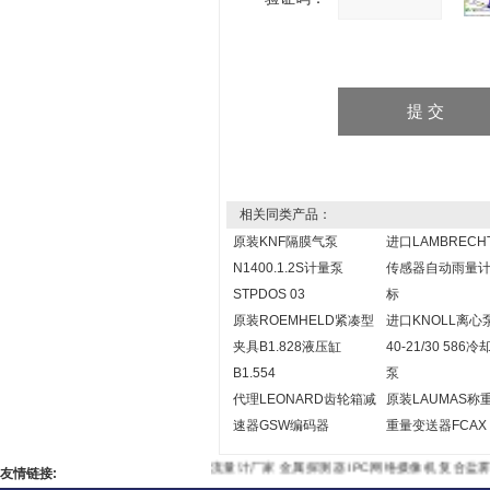
相关同类产品：
原装KNF隔膜气泵
进口LAMBRECH
N1400.1.2S计量泵
传感器自动雨量
STPDOS 03
标
原装ROEMHELD紧凑型
进口KNOLL离心
夹具B1.828液压缸
40-21/30 586
B1.554
泵
代理LEONARD齿轮箱减
原装LAUMAS称
速器GSW编码器
重量变送器FCAX
流量计厂家
金属探测器
IPC网络摄像机
复合盐
友情链接: