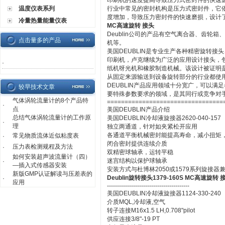
印刷机的速度提高导致压力式密封件的快速磨损
温度仪表系列
行业中常见的密封机构是压力式密封件，它
度增加，导致压力密封件的快速磨损，设计
冷量热量能量仪表
MC高速旋转 接头
Deublin公司的产品有空气离合器、齿轮
点击量多的产品
机等。
美国DEUBLIN是专业生产各种精密旋转
印刷机，卢克继续为广泛的应用设计接头，
·
纸机呀光机和橡胶制造机械。该设计被证明
从固定来源输送到设备旋转部分的行业都使
DEUBLIN产品应用领域十分宽广，可以
较早技术文章
要特殊参数要求的领域，是其同行或竞争对
气体涡轮流量计的8个产品特
=================================
·
点
美国DEUBLIN产品介绍
总结气体涡轮流量计的工作原
美国DEUBLIN冷却液旋接器2620-040-157
·
理
独立两通道，针对如夹紧松开应用
各通道平衡机械密封能提高寿命，减小扭矩
常见物质流体近似粘度表
·
闭合密封提供连续介质
压力表检测规程及方法
·
双精密球轴承，运转平稳
如何安装超声波流量计（四）
迷宫结构以保护球轴承
·
—插入式传感器安装
安装方式与杜博林2050或1579系列旋接器
新版GMP认证解读与压差表的
Deublin旋转接头1379-160S MC高速旋转 
·
应用
-----------------------------------------
美国DEUBLIN冷却液旋接器1124-330-240
介质MQL,冷却液,空气
转子连接M16x1.5 LH,0.708"pilot
供应连接3/8"-19 PT