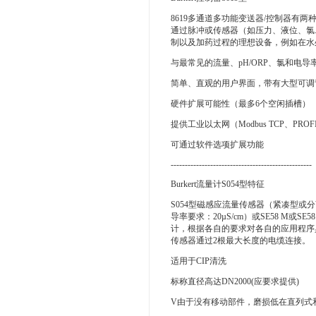
8619多通道多功能变送器/控制器有
通过脉冲或传感器（如压力、液位、氯...）
制以及加药过程的理想设备，例如在水
与最常见的流量、pH/ORP、氯和电导
简单、直观的用户界面，带有大型可调
硬件扩展可能性（最多6个空闲插槽）
提供工业以太网（Modbus TCP、PROFIN
可通过软件选项扩展功能
--------------------------------------------------
Burkert流量计S054型特征
S054型磁感应流量传感器（紧凑型或
导率要求：20µS/cm）或SE58 M
计，根据各自的要求对各自的应用程序具有
传感器通过2根最大长度的电缆连接。
适用于CIP清洗
标称直径高达DN2000(应要求提供)
V由于没有移动部件，磨损低在直列式