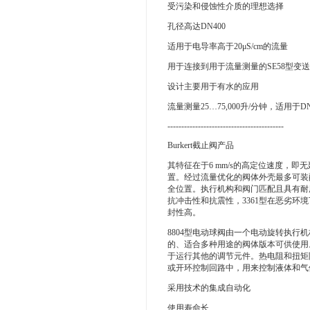
受污染和侵蚀性介质的理想选择
孔径高达DN400
适用于电导率高于20μS/cm的流量
用于连接到用于流量测量的SE58型变
设计主要用于有水的应用
流量测量25…75,000升/分钟，适用于DN 25
------------------------------------------
Burkert截止阀产品
其特征在于6 mm/s的高定位速度，
置。经过流量优化的阀体外壳最多可装
全位置。执行机构和阀门匹配且具有耐用
抗冲击性和抗震性，3361型在恶劣
封性高。
8804型电动球阀由一个电动旋转执
的、适合多种用途的阀体版本可供使用
于运行其他的调节元件。热电阻和扭矩限
或开环控制回路中，用来控制液体和气
采用技术的集成自动化
使用寿命长