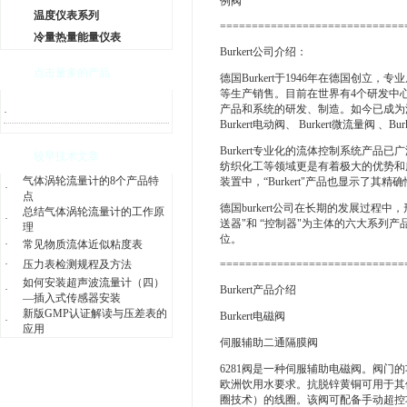
例阀
温度仪表系列
=============================
冷量热量能量仪表
Burkert公司介绍：
点击量多的产品
德国Burkert于1946年在德国
等生产销售。目前在世界有4个研发中心5个
产品和系统的研发、制造。如今已成为流体控制
·
Burkert电动阀、 Burkert微流量阀 、B
Burkert专业化的流体控制系统产
较早技术文章
纺织化工等领域更是有着极大的优势和
气体涡轮流量计的8个产品特
装置中，“Burkert"产品也显示了其精
·
点
德国burkert公司在长期的发展过程中
总结气体涡轮流量计的工作原
·
送器"和 “控制器"为主体的六大系列产品。
理
位。
·
常见物质流体近似粘度表
·
压力表检测规程及方法
=============================
如何安装超声波流量计（四）
·
Burkert产品介绍
—插入式传感器安装
新版GMP认证解读与压差表的
Burkert电磁阀
·
应用
伺服辅助二通隔膜阀
6281阀是一种伺服辅助电磁阀。阀
欧洲饮用水要求。抗脱锌黄铜可用于其
圈技术）的线圈。该阀可配备手动超控