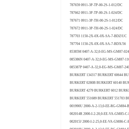
787659 0911-3P-TP-00-2S-1-012/DC
787662 0911-3P-TP-00-2S-1-024/DC
787671 0911-3P-TH-00-2S-1-012/DC
787672 0911-3P-TH-00-2S-1-024/DC
787703 1150-2X-0X-0X-SA-7-BDZ/UC
787704 1150-2X-0X-0X-SA-7-BDX/56
85385M 0407-A-32,0-EG-MS-GM87-024
085386N 0407-A-32,0-EG-MS-GM87-110
085387P 0407-A-32,0-EG-MS-GM87-240
BURKERT 134317 BURKERT 60644 BU
BURKERT 0280B BURKERT 60140 BUR
BURKERT 4279 BURKERT 6012 BURK
BURKERT 551689 BURKERT 551703 
001990U 2000-A-2-13,0-EE-RG-GM
002014R 2000-I-2-20,0-EE-VA-GM85-C
002015J 2000-I-2-25,0-EE-VA-GM86-C-