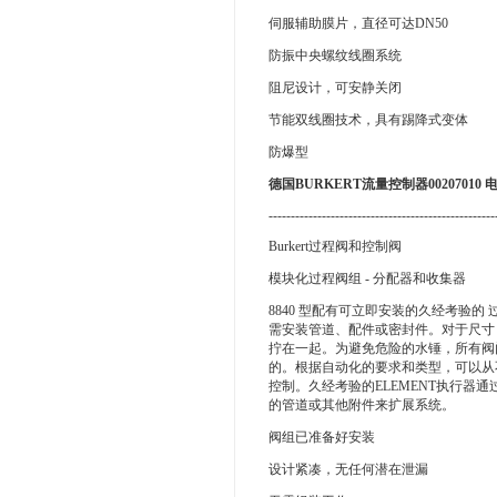
伺服辅助膜片，直径可达DN50
防振中央螺纹线圈系统
阻尼设计，可安静关闭
节能双线圈技术，具有踢降式变体
防爆型
德国BURKERT流量控制器00207010
---------------------------------------------------
Burkert过程阀和控制阀
模块化过程阀组 - 分配器和收集器
8840 型配有可立即安装的久经考验
需安装管道、配件或密封件。对于尺寸 DN
拧在一起。为避免危险的水锤，所有阀
的。根据自动化的要求和类型，可以从不
控制。久经考验的ELEMENT执行
的管道或其他附件来扩展系统。
阀组已准备好安装
设计紧凑，无任何潜在泄漏