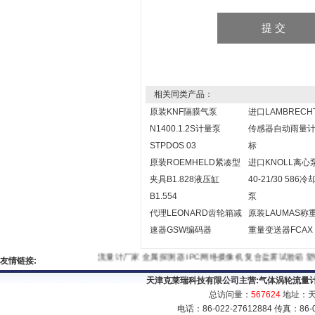
相关同类产品：
原装KNF隔膜气泵
进口LAMBRECH
N1400.1.2S计量泵
传感器自动雨量
STPDOS 03
标
原装ROEMHELD紧凑型
进口KNOLL离心
夹具B1.828液压缸
40-21/30 586
B1.554
泵
代理LEONARD齿轮箱减
原装LAUMAS称
速器GSW编码器
重量变送器FCAX
流量计厂家
金属探测器
IPC网络摄像机
复合盐雾试验箱
塑料
友情链接:
天津克莱瑞科技有限公司主营:
气体涡轮流量
总访问量：
567624
地址：天
电话：86-022-27612884 传真：86