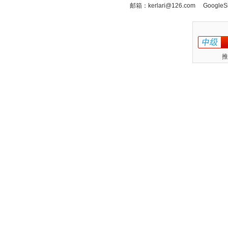
邮箱：
kerlari@126.com
GoogleS
推