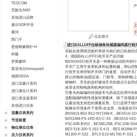
TESCOM
艾默生AMS
其他进口品牌
索尔SOR开关
横河
点击放大
西门子
进口BALLUFF位移倾角传感器编码器行程
恩德斯豪斯E+H
④贴合使用情况挺杆形状与他们的凸轮相结
科隆
4、德国BALLUFF行程开关产品功能
罗斯蒙特
BNS03A5行程开关是一种根据运动部件
开关广泛用于各类机床和起重机械，用以控
霍尼韦尔Honeywell
行程开关来控制开关轿门的速度、自动开关
德国VEGA
静止的物体(如固定架、门框等，简称静物)
静物时，开关的连杆驱动开关的接点引起闭
进口流量计系列
改变去控制电路和机构的动作。
进口液位计系列
巴鲁夫的磁编码传感器专为高动态应用中的
选配磁编码线性或旋转测量体。除了传感器
进口变送器系列
以最佳地支持您的测量应用。它们适用于线
其他进口仪表
能够在环境条件下使用-在这里，传感器也
流量仪表系列
BNS819-B02-B12-NY24W-K，BES516-324
BOS18M-PS-1RD-E5-C-S4，BES516-54
节流装置
PSC40B-BV03，BESM12ML-PSC20B-S04G
物位液位仪表
BES 516-300-S 162-S 4-D，BES M18MI-
M1300-P-S32，BTL5-E10-M1700-P-S32，
压力仪表系列