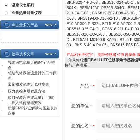
BKS-S20-4-PU-03，BES516-324-E0-C，
温度仪表系列
S04K，BESM12M1-PS20B-S04G，BES516
冷量热量能量仪表
213-E4-E-03，BNS819-B02-D08-46-3B，
C03，BNS819-D3-D16-62-10，BKS-S19-4
E10-M1300-P-S32，BTL5-E10-M1700-P-
点击量多的产品
BES516-325-E4-C，BES516-211-E4-E-0
BES516-326-EO-C-03，BES516-356-BO-C
·
D，BTL5A11-M0100-9-KA05，BTL5-P-380
03，BKS-S-49-4-PV-05，BNS816-B05-PA
较早技术文章
产品相关关键字：
测距传感器
位置传感器
如果你对
进口BALLUFF位移倾角传感器
气体涡轮流量计的8个产品特
·
接与厂家联系：
点
总结气体涡轮流量计的工作原
·
理
常见物质流体近似粘度表
·
产品：
压力表检测规程及方法
·
如何安装超声波流量计（四）
·
—插入式传感器安装
您的单位：
新版GMP认证解读与压差表的
·
应用
您的姓名：