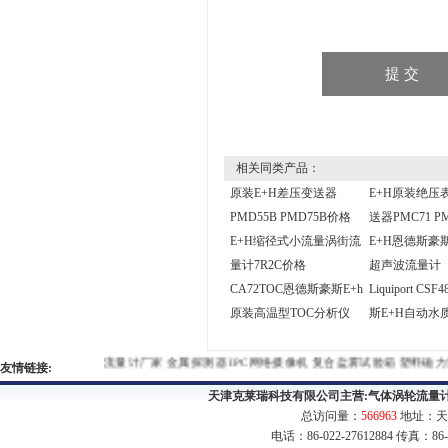
相关同类产品：
原装E+H差压变送器
E+H原装绝压
PMD55B PMD75B价格
送器PMC71 PM
E+H缩径式小流量涡街流
E+H恩德斯豪斯
量计7R2C价格
超声波流量计
CA72TOC恩德斯豪斯E+h
Liquiport C
原装高温型TOC分析仪
斯E+H自动水
流量计厂家
金属探测器
IPC网络摄像机
复合盐雾试验箱
塑料
友情链接:
天津克莱瑞科技有限公司主营:
气体涡轮流量
总访问量：
566963
地址：天
电话：86-022-27612884 传真：86