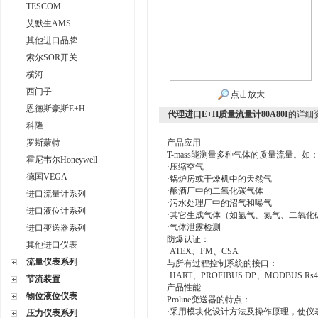
TESCOM
艾默生AMS
其他进口品牌
索尔SOR开关
横河
西门子
点击放大
恩德斯豪斯E+H
代理进口E+H质量流量计80A80I
的详细
科隆
罗斯蒙特
产品应用
T-mass能测量多种气体的质量流量。如
霍尼韦尔Honeywell
·压缩空气
德国VEGA
·锅炉房或干燥机中的天然气
·酿酒厂中的二氧化碳气体
进口流量计系列
·污水处理厂中的沼气和曝气
进口液位计系列
·其它生成气体（如氩气、氮气、二氧化
·气体泄露检测
进口变送器系列
防爆认证：
其他进口仪表
·ATEX、FM、CSA
流量仪表系列
与所有过程控制系统的接口：
·HART、PROFIBUS DP、MODBUS Rs4
节流装置
产品性能
物位液位仪表
Proline变送器的特点：
·采用模块化设计方法及操作原理，使仪
压力仪表系列