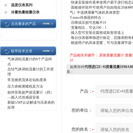
·快速安装操作菜单使用户易于进行组态
温度仪表系列
·面板操作软件可使用户自由地在20余
冷量热量能量仪表
气）中选择测量气体的具体类型
T-mass传感器的特点：
·压降或压损可忽略不计
点击量多的产品
·宽量程比，可达100：1
·插入型可安装在圆形或矩形管道上
·
·每台仪表都单独进行标定，且随表附有
·根据用户的具体需要，可与流量调节器
较早技术文章
产品相关关键字：
原装质量流量计
质量
气体涡轮流量计的8个产品特
计
·
点
如果你对
代理进口E+H质量流量计80A80
总结气体涡轮流量计的工作原
·
系：
理
·
常见物质流体近似粘度表
·
压力表检测规程及方法
产品：
如何安装超声波流量计（四）
·
—插入式传感器安装
新版GMP认证解读与压差表的
·
应用
您的单位：
您的姓名：