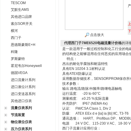
TESCOM
艾默生AMS
其他进口品牌
索尔SOR开关
横河
点击放大
西门子
代理西门子7ME6520电磁流量计价格
的详
恩德斯豪斯E+H
是一款适用于一般过程控制和化工行业的电磁
科隆
的结构使之能够适用在任何恶劣的应用场合
罗斯蒙特
特点：
杰出的耐化学腐蚀和耐温特性
霍尼韦尔Honeywell
具有EN 10204 3.1材料认证
德国VEGA
具有ATEX防爆认证
采用数据存储技术，SENSORPROM保存
进口流量计系列
技术参数：
进口液位计系列
输出:路电流/路脉冲/频率/路继电器触电
运行温度: -20 to 60°C
进口变送器系列
测量精度: ±0.25 %实际流量
其他进口仪表
外壳防护: IP67 (NEMA 4x)
流量仪表系列
认证: FM/CSA Class 1, Div 2
防爆: ATEX EEx d e [ia] ia [ib] IIC, T3-T6
节流装置
通讯选项： HART、Profibus DP、MODBUS R
物位液位仪表
电源 24 V DC、115-230 V AC、18-30 V
西门子流量计应用行业：
压力仪表系列