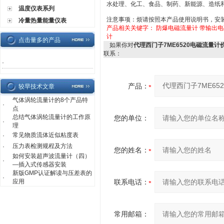
水处理、化工、食品、制药、新能源、造纸
温度仪表系列
注意事项：烦请按照本产品使用说明书，安
冷量热量能量仪表
产品相关关键字：
防爆电磁流量计
带输出电
计
点击量多的产品
如果你对
代理西门子7ME6520电磁流量计
联系：
·
产品：
较早技术文章
气体涡轮流量计的8个产品特
·
点
总结气体涡轮流量计的工作原
您的单位：
·
理
常见物质流体近似粘度表
·
压力表检测规程及方法
·
您的姓名：
如何安装超声波流量计（四）
·
—插入式传感器安装
新版GMP认证解读与压差表的
·
应用
联系电话：
常用邮箱：