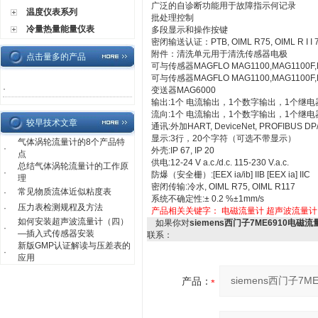
广泛的自诊断功能用于故障指示何记录
温度仪表系列
批处理控制
冷量热量能量仪表
多段显示和操作按键
密闭输送认证：PTB, OIML R75, OIML R I I 
附件：清洗单元用于清洗传感器电极
点击量多的产品
可与传感器MAGFLO MAG1100,MAG1100F,
可与传感器MAGFLO MAG1100,MAG1100F,
·
变送器MAG6000
输出:1个 电流输出，1个数字输出，1个继电
流向:1个 电流输出，1个数字输出，1个继电
较早技术文章
通讯:外加HART, DeviceNet, PROFIBUS D
显示:3行，20个字符（可选不带显示）
气体涡轮流量计的8个产品特
·
外壳:IP 67, IP 20
点
供电:12-24 V a.c./d.c. 115-230 V.a.c.
总结气体涡轮流量计的工作原
·
防爆（安全栅）:[EEX ia/ib] IIB [EEX ia] IIC
理
密闭传输:冷水, OIML R75, OIML R117
常见物质流体近似粘度表
·
系统不确定性:± 0.2 %±1mm/s
压力表检测规程及方法
·
产品相关关键字：
电磁流量计
超声波流量计
如何安装超声波流量计（四）
如果你对
siemens西门子7ME6910电磁流
·
—插入式传感器安装
联系：
新版GMP认证解读与压差表的
·
应用
产品：