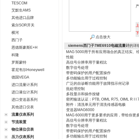
TESCOM
艾默生AMS
其他进口品牌
索尔SOR开关
横河
点击放大
西门子
siemens西门子7ME6910电磁流量计
的详
恩德斯豪斯E+H
MAG 5000用于所有应用场合的真正结实
科隆
性能
罗斯蒙特
高信号分辨率用于量程比
数字信号处理
霍尼韦尔Honeywell
带密码保护的用户配置操作
德国VEGA
多功能输出用于过程控制
广泛的自诊断功能用于故障指示何记录
进口流量计系列
批处理控制
进口液位计系列
多段显示和操作按键
密闭输送认证：PTB, OIML R75, OIML R I I 
进口变送器系列
附件：清洗单元用于清洗传感器电极
其他进口仪表
变送器MAG6000
流量仪表系列
MAG 6000用于更多要求的应用，带给你
高信号分辨率用于量程比
节流装置
数字信号处理
物位液位仪表
带密码保护的用户配置操作
多功能输出用于过程控制
压力仪表系列