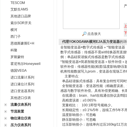
TESCOM
艾默生AMS
其他进口品牌
索尔SOR开关
横河
点击放大
西门子
代理YOKOGAWA横河EJA压力变送器
的详
恩德斯豪斯E+H
全智能变送器≡数字式传感器＋*智能变送器
科隆
数字式传感器：传感器不需a/d转换器而直
罗斯蒙特
例：单晶硅双谐振式传感器是数字式传感器
*智能变送器≡简易智能变送器＋软件补偿＋
霍尼韦尔Honeywell
软件补偿：传感器性能(精度/温度影响/静
德国VEGA
机将性能数据写入prom，变送器在现场工
主要特点:
进口流量计系列
单晶硅谐振式传感器：具有复合特性可同时
进口液位计系列
全智能变送器：变送器性能（精确度误差、
感器与数字软件补偿。具有补偿更精确、长
进口变送器系列
在线通信：brain、hart在线通信协议及ff
其他进口仪表
高精度误差：±0.065%
流量仪表系列
宽量程比： 100:1即型号规格少。
长期稳定性：±0.1%/5年，连续工作5年不
节流装置
温度影响很小：可忽略
物位液位仪表
静压影响很小：可忽略
过压影响很小：连续单向过压160kg/11万
压力仪表系列