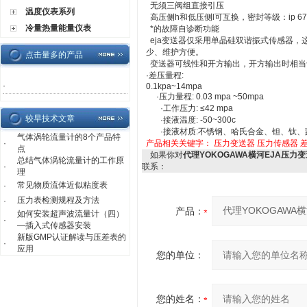
无须三阀组直接引压
温度仪表系列
高压侧h和低压侧l可互换，密封等级：ip 6
冷量热量能量仪表
*的故障自诊断功能
eja变送器仅采用单晶硅双谐振式传感器
少、维护方便。
点击量多的产品
变送器可线性和开方输出，开方输出时相当
·差压量程:
·
0.1kpa~14mpa
·压力量程: 0.03 mpa ~50mpa
·工作压力: ≤42 mpa
较早技术文章
·接液温度: -50~300c
·接液材质:不锈钢、哈氏合金、钽、钛、
气体涡轮流量计的8个产品特
·
产品相关关键字：
压力变送器
压力传感器
点
如果你对
代理YOKOGAWA横河EJA压力
总结气体涡轮流量计的工作原
·
联系：
理
常见物质流体近似粘度表
·
压力表检测规程及方法
·
产品：
如何安装超声波流量计（四）
·
—插入式传感器安装
新版GMP认证解读与压差表的
·
应用
您的单位：
您的姓名：