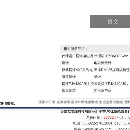
相关同类产品：
代理进口横河电磁流
代理横河YOKOGAWA
量计
电磁流量计
原装横河AXF系列电
天津DN125横河涡街流
磁流量计
量计
横河EJA430A压力变
原装横河EJA440A压力
送器供应
变送器价格
流量计厂家
金属探测器
IPC网络摄像机
复合盐雾试验箱
友情链接:
天津克莱瑞科技有限公司主营:
气体涡轮流量
总访问量：
567624
地址：天
电话：86-022-27612884 传真：86
邮箱：
kerlari@126.com
GoogleS