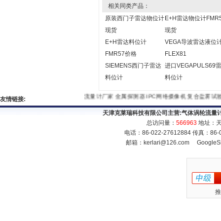
相关同类产品：
原装西门子雷达物位计
E+H雷达物位计FMR
现货
现货
E+H雷达料位计
VEGA导波雷达液位
FMR57价格
FLEX81
SIEMENS西门子雷达
进口VEGAPULS69
料位计
料位计
流量计厂家
金属探测器
IPC网络摄像机
复合盐雾
友情链接:
天津克莱瑞科技有限公司主营:
气体涡轮流量
总访问量：
566963
地址：天
电话：86-022-27612884 传真：86
邮箱：
kerlari@126.com
GoogleS
推