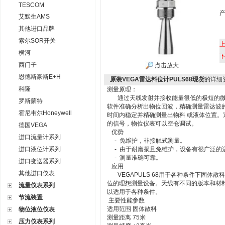
TESCOM
艾默生AMS
其他进口品牌
索尔SOR开关
横河
西门子
点击放大
恩德斯豪斯E+H
原装VEGA雷达料位计PULS68现货
的详细
科隆
测量原理：
通过天线发射并接收能量很低的极短的微波脉
罗斯蒙特
软件准确分析出物位回波，精确测量雷达波
霍尼韦尔Honeywell
时间内稳定并精确测量出物料 或液体位置
的信号，物位仪表可以空仓调试。
德国VEGA
优势
进口流量计系列
- 免维护，非接触式测量。
进口液位计系列
- 由于耐磨损且免维护，设备有很广泛的
- 测量准确可靠。
进口变送器系列
应用
其他进口仪表
VEGAPULS 68用于各种条件下固体
位的理想测量设备。天线有不同的版本和材
流量仪表系列
以适用于各种条件。
节流装置
主要性能参数
适用范围 固体散料
物位液位仪表
测量距离 75米
压力仪表系列