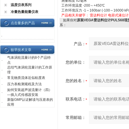
测量精度 ±2毫米
温度仪表系列
工作环境温度 -200～+450℃
工作环境压力 -1～160bar (-100～16000 kP
冷量热量能量仪表
产品相关关键字：
雷达料位计
电容式液位计
如果你对
原装VEGA雷达料位计PULS68现
点击量多的产品
系：
·
产品：
较早技术文章
气体涡轮流量计的8个产品特
·
您的单位：
点
总结气体涡轮流量计的工作原
·
理
常见物质流体近似粘度表
·
您的姓名：
压力表检测规程及方法
·
如何安装超声波流量计（四）
·
—插入式传感器安装
联系电话：
新版GMP认证解读与压差表的
·
应用
常用邮箱：