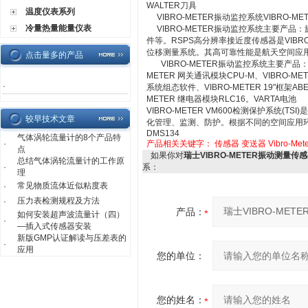
WALTER刀具
温度仪表系列
VIBRO-METER振动监控系统VIBRO-
冷量热量能量仪表
VIBRO-METER振动监控系统主要产
件等。RSPS高分辨率接近度传感器是VIB
位移测量系统。其高可靠性能是航天空间应用
点击量多的产品
VIBRO-METER振动监控系统主要产品：VI
METER 网关通讯模块CPU-M、VIBRO-ME
·
系统组态软件、VIBRO-METER 19"框架ABE
METER 继电器模块RLC16。VARTA电池
VIBRO-METER VM600检测保护系统
较早技术文章
化管理、监测、防护。根据不同的空间应用环境
DMS134
气体涡轮流量计的8个产品特
·
产品相关关键字：
传感器
变送器
Vibro-Met
点
如果你对
瑞士VIBRO-METER振动测量传
总结气体涡轮流量计的工作原
·
系：
理
常见物质流体近似粘度表
·
压力表检测规程及方法
·
产品：
如何安装超声波流量计（四）
·
—插入式传感器安装
新版GMP认证解读与压差表的
·
应用
您的单位：
您的姓名：