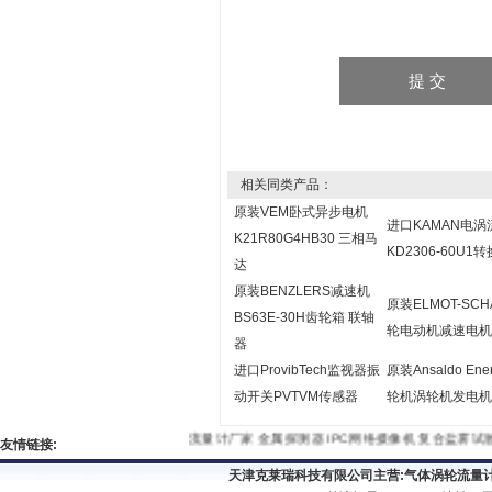
相关同类产品：
原装VEM卧式异步电机
进口KAMAN电
K21R80G4HB30 三相马
KD2306-60U1
达
原装BENZLERS减速机
原装ELMOT-SCH
BS63E-30H齿轮箱 联轴
轮电动机减速电机
器
进口ProvibTech监视器振
原装Ansaldo Ene
动开关PVTVM传感器
轮机涡轮机发电机
流量计厂家
金属探测器
IPC网络摄像机
复合盐雾
友情链接:
天津克莱瑞科技有限公司主营:
气体涡轮流量