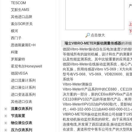
TESCOM
艾默生AMS
其他进口品牌
索尔SOR开关
横河
点击放大
西门子
瑞士VIBRO-METER振动测量传感器
的详细
恩德斯豪斯E+H
德国Vibro-Meter振动仪在压电加速度计
科隆
等领域所有的旋转机械，设计和生产的测量
罗斯蒙特
以及性能监测系统。其中比较重要的应用是
德国Vibro-Meter在线振动监测系统，核心
霍尼韦尔Honeywell
向瓦振，所用传感器Vibro VS-069；X
德国VEGA
型号有VS-068、VS-069、VDB20600
系统等
进口流量计系列
Vibro-Meter测振仪
进口液位计系列
Vibro-Meter®产品系列中的CE680，C
决方案的一部分，新的CE6xx和PV6xx产
进口变送器系列
CE110I和PV102产品的等效替代产品，
其他进口仪表
Vibro-Meter®PV102由PV660取代，受影响的
流量仪表系列
代；440-102-000-111由440-660-000-
VIBRO-METER振动监控系统公司创建于
节流装置
机发动机振动监控系统的研究。由于采用压
物位液位仪表
连接电缆,并发展了跟踪滤波器,振动监控系统
在波音、麦道和空中客车公司生产的大型民航机上,包括
压力仪表系列