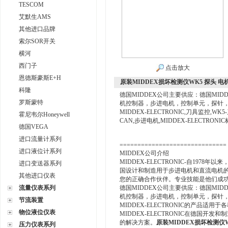
TESCOM
艾默生AMS
其他进口品牌
索尔SOR开关
横河
西门子
点击放大
恩德斯豪斯E+H
原装MIDDEX损坏检测仪WK5 探头 电
科隆
德国MIDDEX公司主要供应：德国MID
罗斯蒙特
机控制器，步进电机，控制单元，探针，工具
MIDDEX-ELECTRONIC,刀具监控,W
霍尼韦尔Honeywell
CAN,步进电机,MIDDEX-ELECTRON
德国VEGA
进口流量计系列
==============================
进口液位计系列
MIDDEX公司介绍
MIDDEX-ELECTRONIC-自19
进口变送器系列
国设计和制造用于步进电机和直流电机
其他进口仪表
您的正确合作伙伴。专业技能是他们成
流量仪表系列
德国MIDDEX公司主要供应：德国MID
机控制器，步进电机，控制单元，探针
节流装置
MIDDEX-ELECTRONIC的产品
物位液位仪表
MIDDEX-ELECTRONIC在德国开发和
的解决方案。
原装MIDDEX损坏检测仪W
压力仪表系列