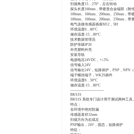
扫描角度15…270°，左右转动
探头长度160mm，带硬质合金端部（附
100mm、160mm、200mm、250mm
100mm、160mm、200mm、250mm
电气连接传感器插座M12，5针
环境温度0…80°C
储存温度-15…80°C
技术数据管理员
防护等级IP20
外壳塑料外壳
安装导轨
电源电压24VDC，+/-5%
信号输入24V
信号输出24V，短路保护，PNP，NPN
端子螺丝端子，WK2S插件
环境温度0…50°C
储存温度-15…80°C
----------------------------
BKS1S
BKS1S 系统专门设计用于测试两种工具
特点：
在环境中绝对防漏
传感器直径32mm
扫描方向为右或左
PNP输出，24V，固态，短路保护
特征：