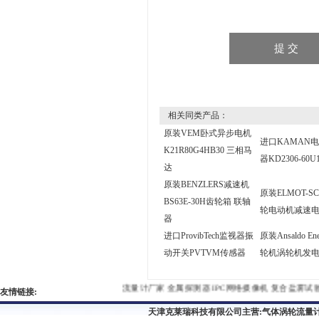
相关同类产品：
原装VEM卧式异步电机
进口KAMAN
K21R80G4HB30 三相马
器KD2306-60
达
原装BENZLERS减速机
原装ELMOT-S
BS63E-30H齿轮箱 联轴
轮电动机减速
器
进口ProvibTech监视器振
原装Ansaldo En
动开关PVTVM传感器
轮机涡轮机发
流量计厂家
金属探测器
IPC网络摄像机
复合盐雾试验箱
友情链接:
天津克莱瑞科技有限公司主营:
气体涡轮流量