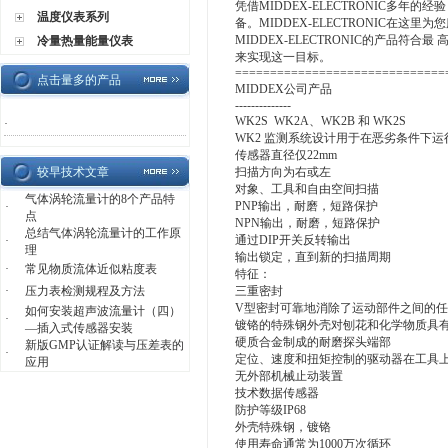
凭借MIDDEX-ELECTRONIC多年的经
温度仪表系列
备。MIDDEX-ELECTRONIC在这里为
MIDDEX-ELECTRONIC的产品符合最 
冷量热量能量仪表
来实现这一目标。
==============================
点击量多的产品
MIDDEX公司产品
--------------
WK2S WK2A、WK2B 和 WK2S
·
WK2 监测系统设计用于在恶劣条件下运
传感器直径仅22mm
较早技术文章
扫描方向为右或左
对象、工具和自由空间扫描
气体涡轮流量计的8个产品特
PNP输出，耐磨，短路保护
·
点
NPN输出，耐磨，短路保护
总结气体涡轮流量计的工作原
通过DIP开关反转输出
·
理
输出锁定，直到新的扫描周期
·
常见物质流体近似粘度表
特征：
·
压力表检测规程及方法
三重密封
V型密封可靠地消除了运动部件之间的
如何安装超声波流量计（四）
·
镀铬的特殊钢外壳对刨花和化学物质具
—插入式传感器安装
硬质合金制成的耐磨探头端部
新版GMP认证解读与压差表的
·
定位、速度和扭矩控制的驱动器在工具
应用
无外部机械止动装置
技术数据传感器
防护等级IP68
外壳特殊钢，镀铬
使用寿命通常为1000万次循环