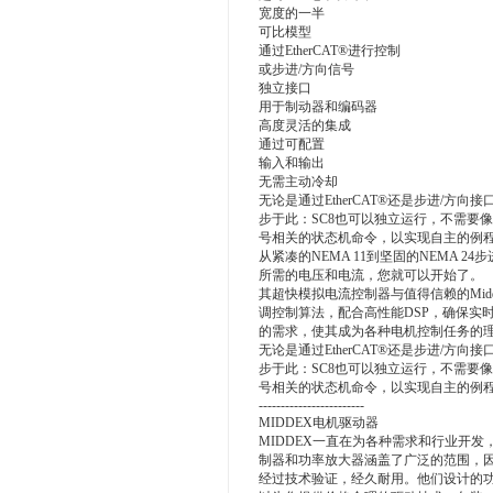
宽度的一半
可比模型
通过EtherCAT®进行控制
或步进/方向信号
独立接口
用于制动器和编码器
高度灵活的集成
通过可配置
输入和输出
无需主动冷却
无论是通过EtherCAT®还是步进/方
步于此：SC8也可以独立运行，不需要像
号相关的状态机命令，以实现自主的例
从紧凑的NEMA 11到坚固的NEMA 
所需的电压和电流，您就可以开始了。
其超快模拟电流控制器与值得信赖的Mi
调控制算法，配合高性能DSP，确保实
的需求，使其成为各种电机控制任务的
无论是通过EtherCAT®还是步进/方
步于此：SC8也可以独立运行，不需要像
号相关的状态机命令，以实现自主的例
------------------------
MIDDEX电机驱动器
MIDDEX一直在为各种需求和行业开
制器和功率放大器涵盖了广泛的范围，
经过技术验证，经久耐用。他们设计的功率