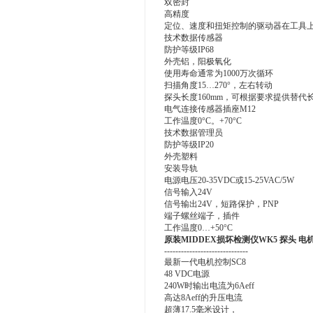
双密封
高精度
定位、速度和扭矩控制的驱动器在工具
技术数据传感器
防护等级IP68
外壳铝，阳极氧化
使用寿命通常为1000万次循环
扫描角度15…270°，左右转动
探头长度160mm，可根据要求提供替代
电气连接传感器插座M12
工作温度0°C。+70°C
技术数据管理员
防护等级IP20
外壳塑料
安装导轨
电源电压20-35VDC或15-25VAC/5W
信号输入24V
信号输出24V，短路保护，PNP
端子螺丝端子，插件
工作温度0…+50°C
原装MIDDEX损坏检测仪WK5 探头 电
------------------------------
最新一代电机控制SC8
48 VDC电源
240W时输出电流为6Aeff
高达8Aeff的升压电流
超薄17.5毫米设计，