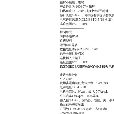
住房不锈钢，镀铬
寿命通常为 1000 万次循环
扫描角度15…270°，顺时针或逆时针
触针长度160mm，可根据要求提供替代
电气连接凤凰 MC1.5/8-ST-3.5 (1840421)
温度范围0°C…+70°C
------------------------
控制单元
防护等级IP20
住房塑料
紧固DIN导轨
连接电压/功率22-26VDC/5W
信号电压8-30VDC
连接插入式端子
温度范围0°C…+50°C
原装MIDDEX损坏检测仪WK5 探头 电
----------------------------
步进电机控制
SC6 CAN
使用步进电机的定位控制，CanOpen
电源电压22...48VDC
电机电流0...4.0Aeff，最 大 5.7Apeak
公共汽车CanOpen，光电隔离
输入信号CAN、编码器、限位开关、参
输出信号光耦输出
方面约 114x23x120 毫米（高x宽x深）
安装/外壳DIN导轨