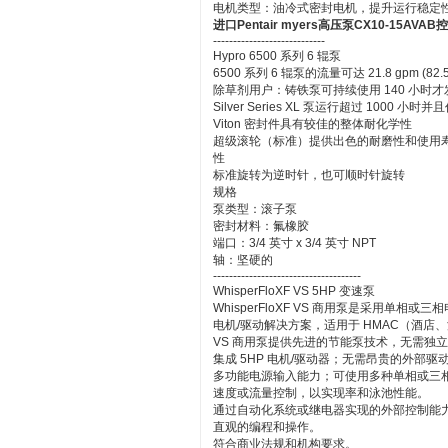
电机类型：油冷式密封电机，提升运行稳定
进口Pentair myers高压泵CX10-15AVAB
----------------------------
Hypro 6500 系列 6 辊泵
6500 系列 6 辊泵的流量可达 21.8 gpm (82.5 
除草剂用户：铸铁泵可持续使用 140 小时才发生
Silver Series XL 泵运行超过 1000
Viton 密封件具有较佳的整体耐化学性
超级滚轮（标准）提供出色的耐磨性和使用
性
标准旋转为逆时针，也可顺时针旋转
规格
泵类型：滚子泵
密封材料：氟橡胶
端口：3/4 英寸 x 3/4 英寸 NPT
轴：坚硬的
-------------------------------------
WhisperFloXF VS 5HP 变速泵
WhisperFloXF VS 商用泵是采用
电机/驱动解决方案，适用于 HMAC（酒店、汽
VS 商用泵提供先进的节能泵技术，无需独
集成 5HP 电机/驱动器；无需昂贵的外部驱
多功能电源输入能力；可使用多种单相或三
速度或流量控制，以实现率和泳池性能。
通过自动化系统或继电器实现的外部控制能
直观的编程和操作。
符合商业法规和机构要求。