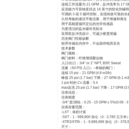
连续工作流量为 21 GPM，反冲洗率为 17 G
反洗能力可容纳直径达 16 英寸的软化剂罐
可调的 3 或 5 循环控制，实现有效可靠的
久经考验的液压平衡活塞，用于维修和再生
用于高精度循环定位的光学传感器
为更清洁的盐水罐补充软水
采用双反冲洗设计，可减少硬度泄漏
历史阀门性能诊断
程序存储在内存中，不会因停电而丢失
技术参数
阀门规格：
阀门材料：纤维增强聚合物
入口/出口：3/4" or 1" NPT, BSP, Sweat
流量（50 PSI 入口）–单独的阀门：
连续 15 psi：21 GPM (4.8 m3/h)
峰值 25 psi (1.7 bar) 下降：27 GPM (6.1 m3
1 psi 时的 Cv 流量：5.4
max反洗 25 psi (1.7 bar) 下降：17 GPM (3.9
仪表信息：
仪表精度
-3/4" 桨/涡轮：0.25 - 15 GPM ± 5%(0.06 - 3
仪表容量范围：
-LXT：体积计算
-SXT：1 - 999,900 加仑（0 - 3,785 立方米
-XTR2/XTRi：1 - 9,999,999 加仑（0 - 37
尺寸：