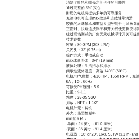
消除了叶轮和蜗壳之间卡住的可能性
通过完整的 3/4" 实心
耐用的电机将提供多年的可靠服务
充油电机可实现max散热和连续轴承润滑
较低的滚珠轴承和重型 6 型密封件可延长泵
正密封、快速连接浮子和开关线使更换变得
经过现场测试的广角无汞机械浮球开关可提供
技术参数
容量：80 GPM (303 LPM)
关闭头：32' (9.75 m)
操作方式：手动或自动
max球形固体：3/4" (19 mm)
液体处理：生活污水和排水
间歇性液体温度：高达 140°F (60°C)
电机/电气数据：4/10 HP，1650 RPM，充
6A，1Ø，60Hz
可接受PH范围：5-9
比重：9-1.1
粘度：28-35 SSU
排放，NPT：1-1/2"
电机外壳：铸铁
外壳：热塑性塑料
min盆直径：
-单面：24 英寸（61.0 厘米）
-双面：36 英寸（91.4 厘米）
电源线：10’ or 20’, 16/3, SJTW (3.1 m) and 