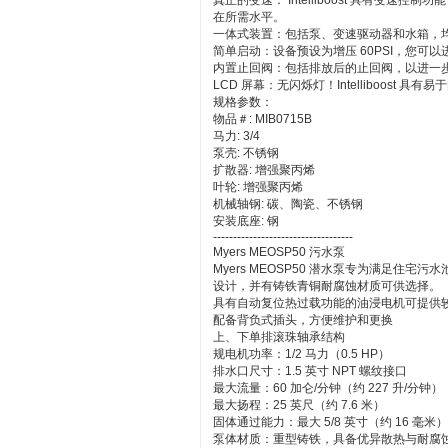
真正的变速： Intelliboost 具有变速
在所需水平。
一体式装置：包括泵、变速驱动器和水箱，
简单启动：设备预设为增压 60PSI，您可
内置止回阀：包括排放后的止回阀，以进一
LCD 屏幕：无闪烁灯！Intelliboost 
规格参数：
物品＃: MIB0715B
马力: 3/4
泵壳: 不锈钢
扩散器: 增强聚丙烯
叶轮: 增强聚丙烯
机械轴钢: 碳、陶瓷、不锈钢
安装底座: 钢
-----------------------------------
Myers MEOSP50 污水泵
Myers MEOSP50 潜水泵专为满足住
设计，并有铸铁青铜耐腐蚀材质可供选择。
具有自动复位热过载功能的油浸电机可提供
配备背负式插头，方便维护和更换
上、下单排滚珠轴承结构
规电机功率：1/2 马力（0.5 HP）
排水口尺寸：1.5 英寸 NPT 螺纹接口
最大流量：60 加仑/分钟（约 227 升/分钟）
最大扬程：25 英尺（约 7.6 米）
固体通过能力：最大 5/8 英寸（约 16 毫
泵体材质：重型铸铁，具备优异散热与耐腐