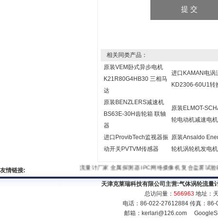
相关同类产品：
原装VEM卧式异步电机
进口KAMAN电
K21R80G4HB30 三相马
KD2306-60U1
达
原装BENZLERS减速机
原装ELMOT-SCH
BS63E-30H齿轮箱 联轴
轮电动机减速电机
器
进口ProvibTech监视器振
原装Ansaldo Ene
动开关PVTVM传感器
轮机涡轮机发电机
流量计厂家
金属探测器
IPC网络摄像机
复合盐雾试验箱
塑
友情链接:
天津克莱瑞科技有限公司主营:
气体涡轮流量
总访问量：
566963
地址：天
电话：86-022-27612884 传真：86
邮箱：
kerlari@126.com
GoogleS