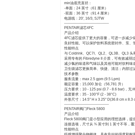
min油底壳直径：
-单面：24 英寸（61 厘米）
-双面：36 英寸（91.4 厘米）
电源线：20', 16/3, SJTW
-------------------------------------
PENTAIR滤芯4FC
产品介绍
4FC滤芯提供了更大的容量，可进一步减少
良好性能。可以保护饮料系统密封件、泵、
性能特点
与 Coldrink、QC7I、QL2、QL3B、QL3
采用专有的 Fibredyne II 介质，可
减少氯的味道和气味以及其他可能对饮料味
卫生级滤芯更换简单、快捷、清洁；内部过
技术参数
服务流量：max 2.5 gpm (9.5 Lpm)
额定容量：15,000 加仑（56,781 升）
压力要求：10 - 125 psi (0.7 - 8.6 bar)，无
温度要求：35 - 100°F (2 - 38°C)
外形尺寸：14.5" H x 3.25" D(36.8 cm x 8.3 
-------------------------------------
PENTAIR阀门Fleck 5800
产品介绍
Fleck 5800阀门是小型应用的理想选择，提供
连接选项，尺寸从 ¾ 英寸到 1 英寸不等，
性能特点
纤维增强聚合物阀体，具有良好的强度和耐