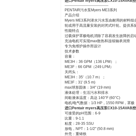
进口Pentair myers高压泵CX10-15AVAB
------------------------------------
PENTAIR污水泵Myers ME3系列
产品介绍
Myers ME3系列潜水污水泵由耐用的材
轮或用于高流量安装的封闭式叶轮。提供系
性能特点
过载保护罩极电机消除了容易发生故障的启
充油电机可实现max散热和连续轴承润滑
专为免维护操作而设计
技术参数
容量：
ME3H：36 GPM（136 LPM）；
ME3F：66 GPM（249 LPM）
关闭头：
ME3H：35'（10.7 m）；
ME3F：31' (9.5 m)
max球形固体：3/4" (19 mm)
液体处理：生活污水和排水
间歇液体温度：高达 140°F (60°C)
电机/电气数据：1/3 HP，1550 RPM，罩极，充油
进口Pentair myers高压泵CX10-15AVAB
可接受的pH范围：6-9
比重：9-1.1
粘度：28-35 SSU
放电，NPT：1-1/2" (50.8 mm)
外壳：重铸铁