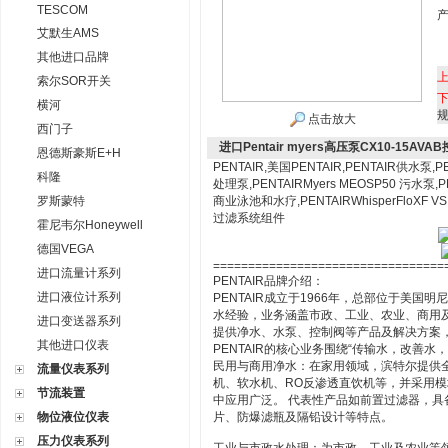
TESCOM
艾默生AMS
其他进口品牌
索尔SOR开关
横河
点击放大
西门子
进口Pentair myers高压泵CX10-15AVA
恩德斯豪斯E+H
PENTAIR,美国PENTAIR,PENTAIR供水泵,PENT
科隆
处理泵,PENTAIRMyers MEOSP50 污水泵,PE
罗斯蒙特
商业泳池和水疗,PENTAIRWhisperFloXF VS 5
过滤系统组件
霍尼韦尔Honeywell
德国VEGA
=================================
进口流量计系列
PENTAIR品牌介绍：
进口液位计系列
PENTAIR成立于1966年，总部位于美
水经验，业务涵盖市政、工业、农业、商用及家用领域
进口变送器系列
提供净水、水泵、控制阀等产品及解决方案，
其他进口仪表
PENTAIR的核心业务围绕“传输水，改善水
‌民用与商用净水‌：在家用领域，滨特尔提
流量仪表系列
机、软水机、RO反渗透直饮机等，并采用模
节流装置
中应用广泛。‌‌ 代表性产品如前置过滤器，具
物位液位仪表
片、防爆滤瓶及隔铅设计等特点。‌‌
压力仪表系列