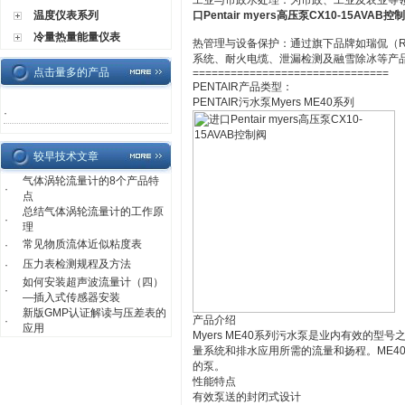
工业与市政水处理‌：为市政、工业及农业等
温度仪表系列
口Pentair myers高压泵CX10-15AVAB控
冷量热量能量仪表
热管理与设备保护‌：通过旗下品牌如瑞侃（R
系统、耐火电缆、泄漏检测及融雪除冰等产品与
点击量多的产品
===============================
PENTAIR产品类型：
PENTAIR污水泵Myers ME40系列
·
较早技术文章
气体涡轮流量计的8个产品特
·
点
总结气体涡轮流量计的工作原
·
理
常见物质流体近似粘度表
·
压力表检测规程及方法
·
如何安装超声波流量计（四）
·
—插入式传感器安装
新版GMP认证解读与压差表的
产品介绍
·
应用
Myers ME40系列污水泵是业内有效的型号
量系统和排水应用所需的流量和扬程。ME4
的泵。
性能特点
有效泵送的封闭式设计