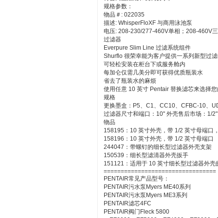
规格参数：
物品＃: 022035
描述: WhisperFloXF 与商用泳池泵
电压: 208-230/277-460V单相；208-460V
过滤器
Everpure Slim Line 过滤系统组件
Shurflo 很荣幸能为客户提供一系列新
可轻松安装在柜台下或服务舱内
每加仑仅需几美分即可获得优质瓶装水
省去了瓶装水的麻烦
使用任意 10 英寸 Pentair 替换滤芯来选
规格
更换墨盒：P5、C1、CC10、CFBC-10、UDS
过滤器尺寸和端口：10" 外壳售后市场：1/2" N
物品
158195：10 英寸外壳，带 1/2 英寸母
158196：10 英寸外壳，带 1/2 英寸母端口
244047：带螺钉的细长型过滤器外壳支架
150539：细长型滤清器外壳扳手
151121：适用于 10 英寸细长型过滤器外壳
=================================
PENTAIR常见产品型号：
PENTAIR污水泵Myers ME40系列
PENTAIR污水泵Myers ME3系列
PENTAIR滤芯4FC
PENTAIR阀门Fleck 5800