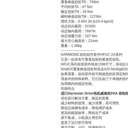
重复峰值扭矩TR：74Nm
平均转矩TA：47 Nm
额定扭矩TN：34 Nm
瞬时峰值扭矩TM：127Nm
惯性力矩：0.404 Jin [x10-4 kgm2]
动态径向载荷：5150N
动态轴向载荷：7687N
动态倾覆力矩：187 Nm
最大空心轴直径：21mm
重量：1.38kg
------------------------------
HARMONIC齿轮组件套件HFUC-2A系列
它是一款具有可重复扭矩的紧凑型齿轮。
HFUC系列齿轮部件组有15种尺寸，传动比分别为3
Nm的可重复峰值扭矩和高达420 Nm/kg的
如果需要，齿轮部件组可根据您的应用定制
境条件的特殊材料。它们仅由三个单独的组
短周期内的稳定性能。
性能特点
进口Harmonic Drive电机减速机FHA 齿轮
优化设计解决方案，稳定的质量
减少材料的使用，减少浪费，高可用性
降低总体拥有成本，降低维护成本
更高的能源效率，降低生产成本
易于集成，小机器占用空间
提高了运行的可靠性
易于定制，小巧，轻便的设计