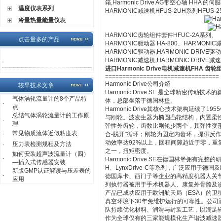
箱,Harmonic Drive AG带空心轴 HHA 的
温度仪表系列
HARMONIC减速机HFUS-2UH系列HFUS-25
冷量热量能量仪表
HARMONIC齿轮组件套件HFUC-2A系列、
点击量多的产品
HARMONIC驱动器 HA-800、HARMONIC
HARMONIC驱动器,HARMONIC DRIVE驱
HARMONIC减速机,HARMONIC DRIVE减
·
进口Harmonic Drive电机减速机FHA 齿轮
=================================
Harmonic Drive公司介绍
较早技术文章
Harmonic Drive SE 是全球精密传动技
气体涡轮流量计的8个产品特
体，总部坐落于德国林堡。
·
点
Harmonic Drive其核心技术架构延续了195
总结气体涡轮流量计的工作原
与‌刚轮‌。波发生器为椭圆凸轮结构，内置
·
理
弹性外齿轮，齿数比刚轮少两个，其弹性变
常见物质流体近似粘度表
·
合-脱开"循环；刚轮为固定内齿环，提供反作用
动效率达92%以上，回程间隙趋近于零，重
压力表检测规程及方法
·
之一，扭矩密度。
如何安装超声波流量计（四）
·
Harmonic Drive SE在德国林堡拥有
—插入式传感器安装
H、LynxDrive-C等系列，广泛应用于
新版GMP认证解读与压差表的
·
德国库卡、西门子等企业的高精度机器人关节；在‌
应用
列执行器被用于手术机器人、康复外骨骼及诊
产品已成功应用于欧洲航天局（ESA）的卫星
真空环境下30年免维护运行的可靠性。公司通过
队持续优化材料、润滑与封装工艺，以满足
作为全球仅有的三家能规模化生产谐波减速器的企业之