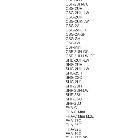
CSF-ULW
CSF-2UH-CC
CSG-2UH
CSG-2UH-LW
CSG-2UK
CSG-2UK-LW
CSG-2A
CSG-2A-GR
CSG-2A-SP
CSG-GH
CSG-LW
CSF-Mini
CSF-2UH-CC
CSF-2UH-LW-CC
SHD-2UH-LW
SHG-2UH
SHG-2UH-LW
SHG-2SH
SHG-2SO
SHG-2UJ
SHF-2UH
SHF-2UH-LW
SHF-2SH
SHF-2SO
SHF-2UJ
FHA-C
FHA-C Mini
FHA-C Mini MZE
FHA-17C
FHA-25C
FHA-32C
FHA-40C