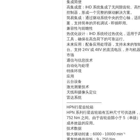
集成简便
高集成度：IHD 系统集成了无间隙齿轮、
控制器，形成一个完整的驱动解决方案。
简易集成：通过驱动系统中央的空心轴，适
案，支持简单的开机调试 - 即插即用。
兼容性与前瞻性
热优化设计：IHD 系统经过热优化，适用
工具，确保在高负荷下的可靠运行。
未来应用：配备应用处理器，支持未来的智
台。支持 24V 或 48V 的直流电压，并与机器控制
市场
通信与信息技术
自动化与处理
特殊环境
应用
云台设备
激光测量技术
天线和摄像头定位
雷达系统
----------------------------
HPN行星齿轮箱
HPN 系列行星齿轮箱有五种尺寸可供选择，具
752 Nm 之间。由于齿轮齿隙小于 5（单
成本效益的应用。
技术数据
较大驱动转速：6000 - 10000 min⁻¹
重复性峰值扭矩：9 - 750 Nm