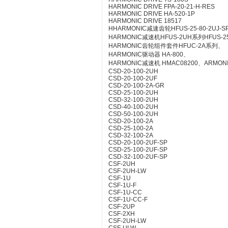
HARMONIC DRIVE FPA-20-21-H-RES
HARMONIC DRIVE HA-520-1P
HARMONIC DRIVE 18517
HHARMONIC减速齿轮HFUS-25-80-2UJ-S
HARMONIC减速机HFUS-2UH系列HFUS-25
HARMONIC齿轮组件套件HFUC-2A系列、
HARMONIC驱动器 HA-800、
HARMONIC减速机 HMAC08200、ARMONIC
CSD-20-100-2UH
CSD-20-100-2UF
CSD-20-100-2A-GR
CSD-25-100-2UH
CSD-32-100-2UH
CSD-40-100-2UH
CSD-50-100-2UH
CSD-20-100-2A
CSD-25-100-2A
CSD-32-100-2A
CSD-20-100-2UF-SP
CSD-25-100-2UF-SP
CSD-32-100-2UF-SP
CSF-2UH
CSF-2UH-LW
CSF-1U
CSF-1U-F
CSF-1U-CC
CSF-1U-CC-F
CSF-2UP
CSF-2XH
CSF-2UH-LW