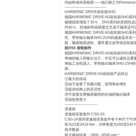
内始终保持高精度——他们称之为Permanent P
----------------------------------
HARMONIC DRIVE齿轮箱SHG
德国HARMONIC DRIVE AG齿轮箱
碰撞扭矩增加了30％，SHG系列的坚固性
约40％。防倾斜和高精度交叉滚子轴承还
德国HARMONIC DRIVE AG齿轮箱
性。带有输出轴承SHG-2UH的减速器具
路，轴或电缆进给。通常通过皮带或齿轮级
机FHA 齿轮组件
德国HARMONIC DRIVE AG齿轮箱
单独的输入和输出法兰，并且可以减轻总重
例如工业机器人。带有输出轴承SHG-2S
路。
HARMONIC DRIVE AG齿轮箱产品特点
①最大的传动
②由于改善了负载分配，使用寿命增长
③提供结构上的灵活性
④可直接支撑轴承载荷的抗倾斜输出轴承
⑤扭矩密度大
---------------------------
变速箱
变速箱安装套件 CSG-2A
CSG-2A系列变速箱安装套件有十种尺寸可供
矩为23至3419 Nm，功率密度为260至545 N
技术数据
较大驱动转速：2800 - 8500 min⁻¹