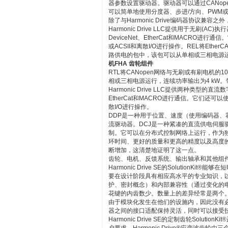
器参数设置驱动器。驱动器可以通过CANopen、
可以简单地使用分度器、步进/方向、PWM或+或
除了与Harmonic Drive编码器协议
Harmonic Drive LLC提供用于无刷(
DeviceNet、EtherCat和MACRO
或ACSII和离散I/O进行操作。REL将Et
路供电的包中，该包可以从单相或三相电源运
机FHA 齿轮组件
RTL将CANopen网络与无刷或有刷电机
相或三相电源运行，连续功率输出为4 kW。带有M
Harmonic Drive LLC提供两种类型的直
EtherCat和MACRO进行通信。它们还可以
散I/O进行操作。
DDP是一种用于位置、速度（使用编码器、
流驱动器。DCJ是一种紧凑的直流供电伺服
制。它可以在分布式控制网络上运行，作为
环时间、更好的质量和更高的精度以及高度
断增加，这清楚地证明了这一点。
齿轮、电机、反馈系统、输出轴承和其他组
Harmonic Drive SE的Solutio
要在设计阶段具有相应高水平的专业知识，
护、密封概念）和内部兼容性（通过变化的
花键的内齿数少。数量上的差异经常是两个
由于模块化发生在他们的设施内，因此没有
器之间的接口适配保持灵活，同时可以接受
Harmonic Drive SE的定制齿轮Sol