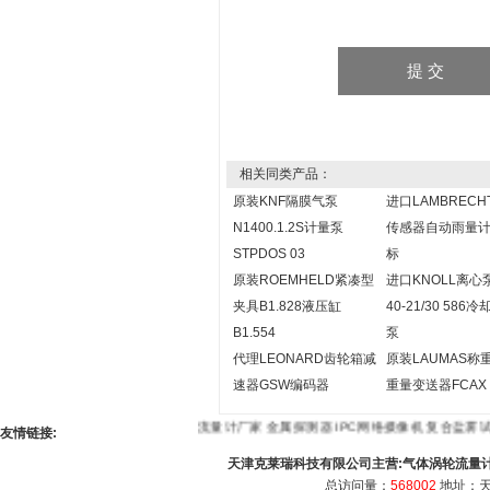
相关同类产品：
原装KNF隔膜气泵
进口LAMBRECH
N1400.1.2S计量泵
传感器自动雨量
STPDOS 03
标
原装ROEMHELD紧凑型
进口KNOLL离心
夹具B1.828液压缸
40-21/30 586
B1.554
泵
代理LEONARD齿轮箱减
原装LAUMAS称
速器GSW编码器
重量变送器FCAX
流量计厂家
金属探测器
IPC网络摄像机
复合
友情链接:
天津克莱瑞科技有限公司主营:
气体涡轮流量
总访问量：
568002
地址：天