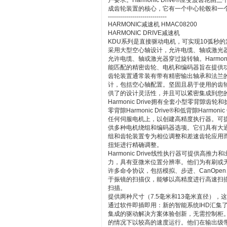
户要求。Harmonic Drive®应变波
成齿轮装置的核心，它有一个中心轮毂和一
-----------------------------
HARMONIC减速机 HMAC08200
HARMONIC DRIVE减速机
KDU系列是直接驱动电机，可实现10弧秒的定
采用大型空心轴设计，允许电缆、轴或激光器
允许电缆、轴或激光器穿过旋转轴。Harmon
能匹配的精密齿轮、电机和编码器旨在提供
齿轮装置通常装有带有精密输出轴承和法兰的零背
计，包括空心轴配置。坚固且易于使用的齿轮箱/
供了的设计灵活性，并且可以紧密集成到您
Harmonic Drive拥有全套小型零背隙
零背隙Harmonic Drive®和低背隙Harmonic 
任何伺服电机上，以创建高精度执行器。可
供多种电机绕组和编码器选项。它们具有大
组和齿轮装置专为相位调整和差速齿轮应用
扭矩进行精确调整。
Harmonic Drive线性执行器可提供高推
力，具有亚微米位置分辨率。他们为有刷或
许多命令协议，包括模拟、步进、CanOpen、D
于振镜的扫描仪，能够以高精度进行高速扫
扫描。
提供两种尺寸（7.5毫米和13毫米直径），
通过软件即插即用：新的智能系统IHD汇集
集成的驱动解决方案体验创新，无需控制柜
的情况下以较高的速度运行。他们在输出级